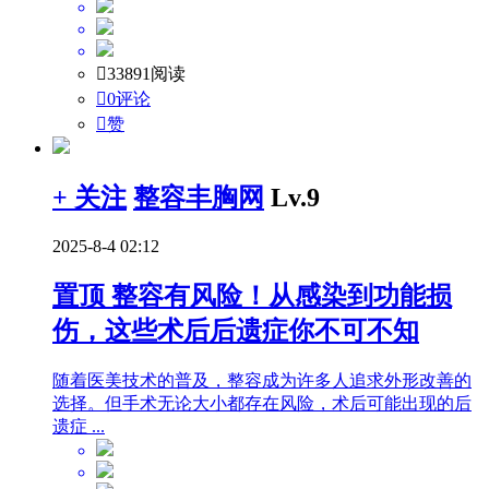

33891阅读

0评论

赞
+ 关注
整容丰胸网
Lv.9
2025-8-4 02:12
置顶
整容有风险！从感染到功能损
伤，这些术后后遗症你不可不知
随着医美技术的普及，整容成为许多人追求外形改善的
选择。但手术无论大小都存在风险，术后可能出现的后
遗症 ...