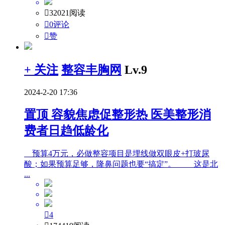

32021阅读

0评论

赞
+ 关注
整容丰胸网
Lv.9
2024-2-20 17:36
置顶
容貌焦虑促整形热 医美整形消
费者日趋低龄化
预算4万元，必做整容项目是埋线做双眼皮+打玻尿
酸；如果预算足够，隆鼻问题也要“搞定”。 这是北
...

4