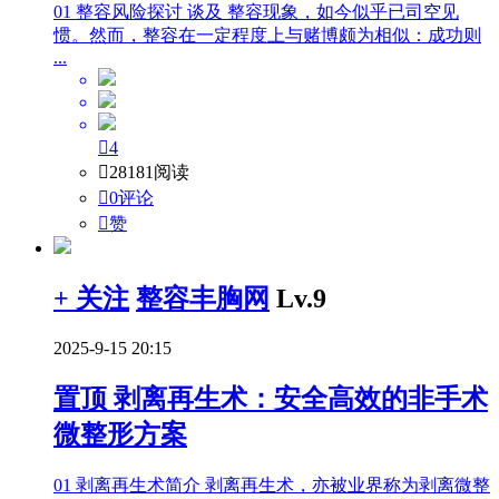
01 整容风险探讨 谈及 整容现象，如今似乎已司空见
惯。然而，整容在一定程度上与赌博颇为相似：成功则
...

4

28181阅读

0评论

赞
+ 关注
整容丰胸网
Lv.9
2025-9-15 20:15
置顶
剥离再生术：安全高效的非手术
微整形方案
01 剥离再生术简介 剥离再生术，亦被业界称为剥离微整