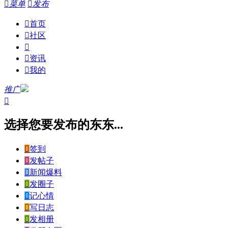

菜单

发布

首页

社区


资讯

我的
推广

选择您要发布的东东...

签到

发帖子

新闻爆料

发圈子

记心情

写日志

发相册