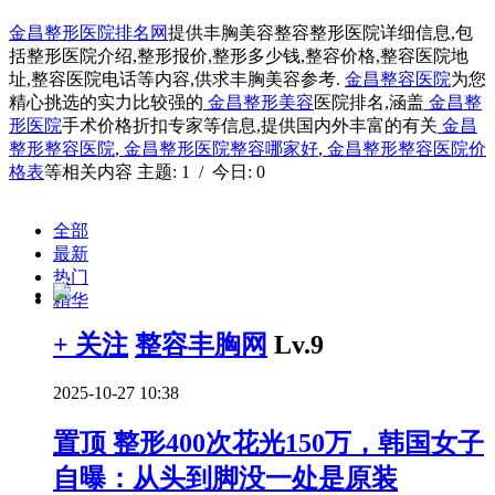
金昌整形医院排名网
提供丰胸美容整容整形医院详细信息,包
括整形医院介绍,整形报价,整形多少钱,整容价格,整容医院地
址,整容医院电话等内容,供求丰胸美容参考.
金昌整容医院
为您
精心挑选的实力比较强的
金昌整形美容
医院排名,涵盖
金昌整
形医院
手术价格折扣专家等信息,提供国内外丰富的有关
金昌
整形整容医院
,
金昌整形医院整容哪家好
,
金昌整形整容医院价
格表
等相关内容 主题: 1 / 今日: 0
全部
最新
热门
精华
+ 关注
整容丰胸网
Lv.9
2025-10-27 10:38
置顶
整形400次花光150万，韩国女子
自曝：从头到脚没一处是原装