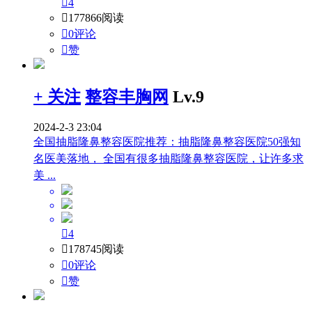

4

177866阅读

0评论

赞
+ 关注
整容丰胸网
Lv.9
2024-2-3 23:04
全国抽脂隆鼻整容医院推荐：抽脂隆鼻整容医院50强知
名医美落地， 全国有很多抽脂隆鼻整容医院，让许多求
美 ...

4

178745阅读

0评论

赞