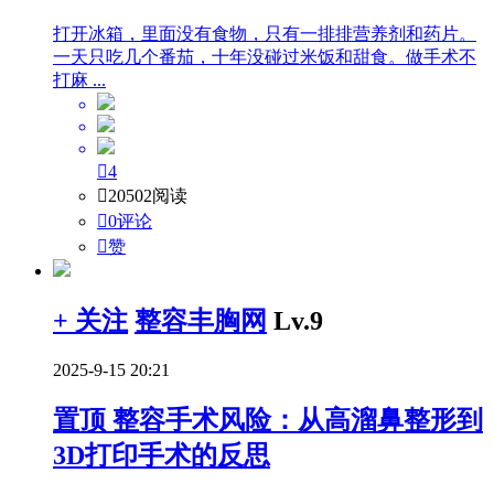
打开冰箱，里面没有食物，只有一排排营养剂和药片。
一天只吃几个番茄，十年没碰过米饭和甜食。做手术不
打麻 ...

4

20502阅读

0评论

赞
+ 关注
整容丰胸网
Lv.9
2025-9-15 20:21
置顶
整容手术风险：从高溜鼻整形到
3D打印手术的反思