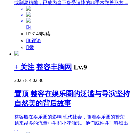
或剥离精雕，已成为当下备受追捧的非手术微整形方 ...

4

23146阅读

0评论

赞
+ 关注
整容丰胸网
Lv.9
2025-8-4 02:36
置顶
整容在娱乐圈的泛滥与导演坚持
自然美的背后故事
整容脸在娱乐圈的影响 现代社会，随着娱乐圈的繁荣，
越来越多的流量小生和小花涌现。他们或许并非科班出
...