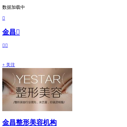
数据加载中

金昌



+ 关注
金昌整形美容机构