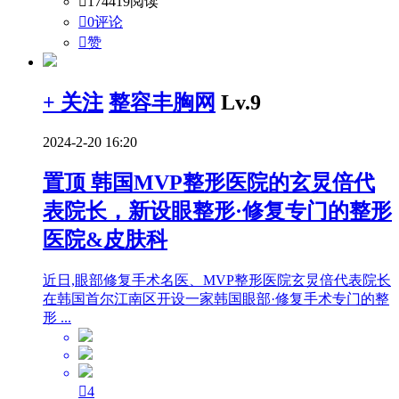

174419阅读

0评论

赞
+ 关注
整容丰胸网
Lv.9
2024-2-20 16:20
置顶
韩国MVP整形医院的玄炅倍代
表院长，新设眼整形·修复专门的整形
医院&皮肤科
近日,眼部修复手术名医、MVP整形医院玄炅倍代表院长
在韩国首尔江南区开设一家韩国眼部·修复手术专门的整
形 ...

4